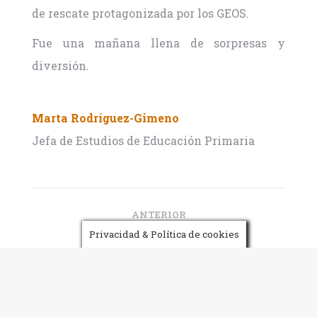
de rescate protagonizada por los GEOS.
Fue una mañana llena de sorpresas y
diversión.
Marta Rodríguez-Gimeno
Jefa de Estudios de Educación Primaria
Navegación
entre
ANTERIOR
publicaciones
PUBLICACIÓN
Privacidad & Política de cookies
El orden y la belleza
ANTERIOR:
SIGUIENTE
PUBLICACIÓN
El Día de las Bibliotecas
SIGUIENTE: