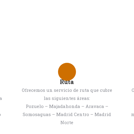
P. Kentenich.
Ruta
a
Ofrecemos un servicio de ruta que cubre
O
a
las siguientes áreas:
Pozuelo – Majadahonda – Aravaca –
o
Somosaguas – Madrid Centro – Madrid
m
Norte