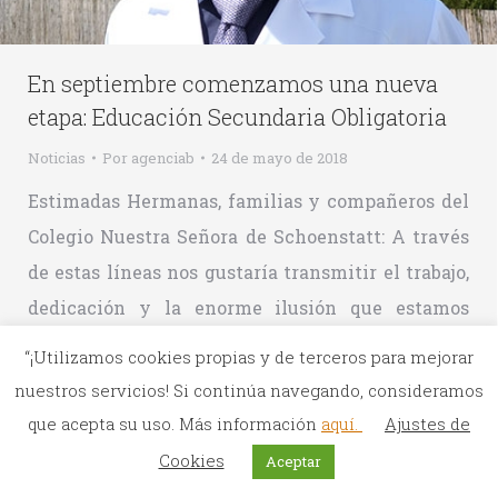
En septiembre comenzamos una nueva
etapa: Educación Secundaria Obligatoria
Noticias
Por
agenciab
24 de mayo de 2018
Estimadas Hermanas, familias y compañeros del
Colegio Nuestra Señora de Schoenstatt: A través
de estas líneas nos gustaría transmitir el trabajo,
dedicación y la enorme ilusión que estamos
poniendo en el proyecto que culminará con la
“¡Utilizamos cookies propias y de terceros para mejorar
implantación de una nueva etapa educativa a
nuestros servicios! Si continúa navegando, consideramos
partir del mes de septiembre, la Educación
que acepta su uso. Más información
aquí.
Ajustes de
Secundaria Obligatoria (E.S.O.). Es una…
Cookies
Aceptar