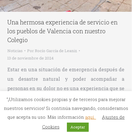
Una hermosa experiencia de servicio en
los pueblos de Valencia con nuestro
Colegio
Noticias
Por
Rocío García de Leaniz
13 de noviembre de 2024
Estar en una situación de emergencia después de
un desastre natural y poder acompañar a
personas en su dolor no es una experiencia que se
pueda tener todos los días. Ha sido un gran regalo
“¡Utilizamos cookies propias y de terceros para mejorar
que surgiera en nuestro Colegio el deseo de ir a
nuestros servicios! Si continúa navegando, consideramos
ayudar a nuestros hermanos de Valencia. Todo
que acepta su uso. Más información
aquí.
Ajustes de
fue muy improvisado,…
Cookies
Aceptar