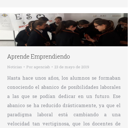
Aprende Emprendiendo
Noticias
Por
agenciab
23 de mayo de 2019
Hasta hace unos años, los alumnos se formaban
conociendo el abanico de posibilidades laborales
a las que se podían dedicar en un futuro. Ese
abanico se ha reducido drásticamente, ya que el
paradigma laboral está cambiando a una
velocidad tan vertiginosa, que los docentes de